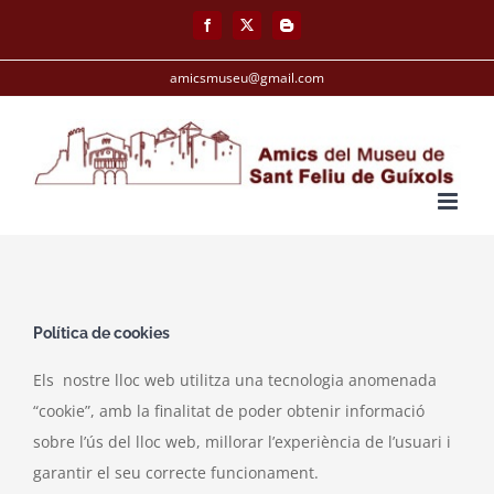
Skip
Facebook
X
Blogger
to
content
amicsmuseu@gmail.com
Política de cookies
Els nostre lloc web utilitza una tecnologia anomenada
“cookie”, amb la finalitat de poder obtenir informació
sobre l’ús del lloc web, millorar l’experiència de l’usuari i
garantir el seu correcte funcionament.