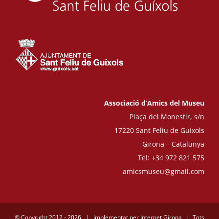
Associació d’Amics del Museu
Plaça del Monestir, s/n
17220 Sant Feliu de Guíxols
Girona – Catalunya
Tel: +34 972 821 575
amicsmuseu@gmail.com
© Copyright 2012 -
2026 | Implementat per
Internet Girona
| Tots